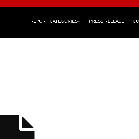
REPORT CATEGORIES
PRESS RELEASE
CO