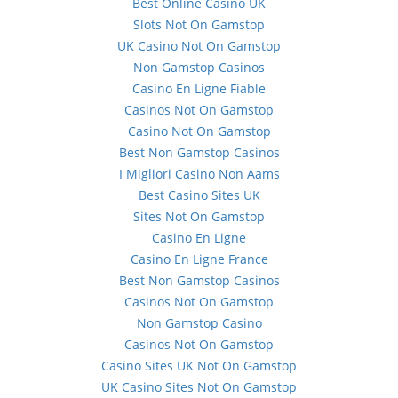
Best Online Casino UK
Slots Not On Gamstop
UK Casino Not On Gamstop
Non Gamstop Casinos
Casino En Ligne Fiable
Casinos Not On Gamstop
Casino Not On Gamstop
Best Non Gamstop Casinos
I Migliori Casino Non Aams
Best Casino Sites UK
Sites Not On Gamstop
Casino En Ligne
Casino En Ligne France
Best Non Gamstop Casinos
Casinos Not On Gamstop
Non Gamstop Casino
Casinos Not On Gamstop
Casino Sites UK Not On Gamstop
UK Casino Sites Not On Gamstop