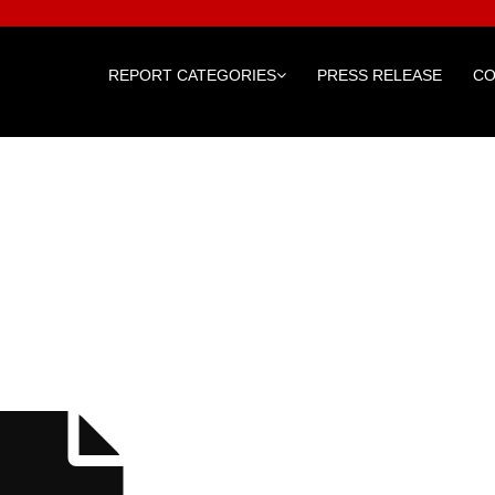
REPORT CATEGORIES
PRESS RELEASE
CO